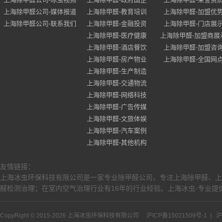
上海除甲醛公司-媒体报道
上海除甲醛-教育培训
上海除甲醛-加盟优
上海除甲醛公司-联系我们
上海除甲醛-金融投资
上海除甲醛-门店展
上海除甲醛-医疗健康
上海除甲醛-加盟商展
上海除甲醛-酒店餐饮
上海除甲醛-加盟咨
上海除甲醛-房产物业
上海除甲醛-全国网
上海除甲醛-生产制造
上海除甲醛-交通物流
上海除甲醛-网络科技
上海除甲醛-广告传媒
上海除甲醛-文旅体娱
上海除甲醛-汽车案例
上海除甲醛-其他机构
友情链接：
上海冰虫环保科技有限公司是一家专业除甲醛公司，专注上海除甲醛、上
醛检测治理；在室内空气治理行业有16年的行业经验。上海冰虫-专业提供
CopyRight © 2015-2026 上海冰虫环保科技有限公司
沪ICP备15021509号-1
|
沪